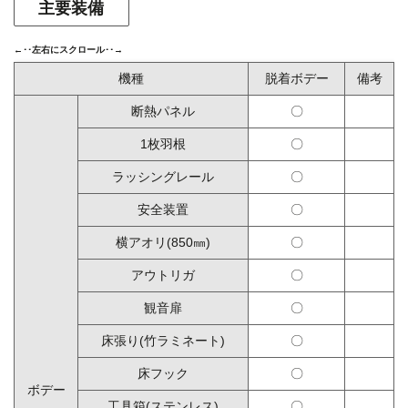
主要装備
機種
脱着ボデー
備考
断熱パネル
〇
1枚羽根
〇
ラッシングレール
〇
安全装置
〇
横アオリ(850㎜)
〇
アウトリガ
〇
観音扉
〇
床張り(竹ラミネート)
〇
床フック
〇
ボデー
工具箱(ステンレス)
〇